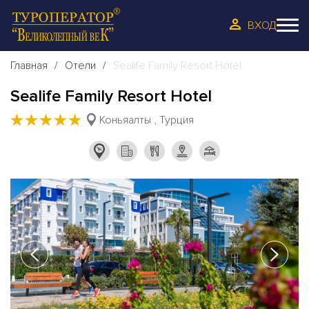
ВХОД
Главная
Отели
Sealife Family Resort Hotel
Sealife Family Resort Hotel
★
★
★
★
★
Коньяалты , Турция