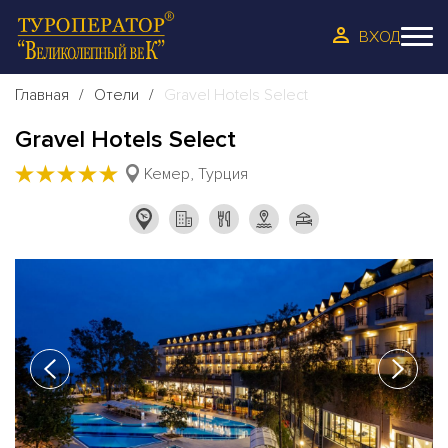
ВХОД
Главная
Отели
Gravel Hotels Select
Gravel Hotels Select
★
★
★
★
★
Кемер, Турция