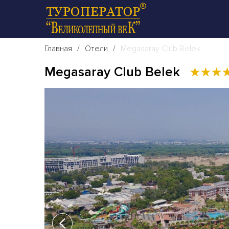
Главная
Отели
Megasaray Club Belek
Megasaray Club Belek
★
★
★