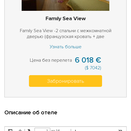
Famıly Sea View
Famıly Sea View -2 спальни с межкомнатной
дверью (французская кровать + две
односпальные кровати), система "Умный номер",
Узнать больше
ванная комната (душ), центральный кондиционер,
прямой телефон, спутниковое вещание и
6 018 €
музыкальный канал, мини-бар, цифровой сейф,
Цена без перелета
фен, балкон, электронный дверной замок,
($ 7042)
паркет, чайник и кофе-машина Nespresso,
беспроводной интернет, халат и тапочки,
Забронировать
эксклюзивная косметика марки Pure для Akra
Hotels.
Описание об отеле