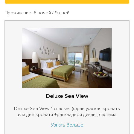
Проживание: 8 ночей / 9 дней
Deluxe Sea View
Deluxe Sea View-1 спальня (французская кровать
или две кровати +раскладной диван), система
"Умный номер", ваннаякомната (душ), центральный
Узнать больше
кондиционер, прямойтелефон, спутниковое
телевидение и музыкальныйканал, мини-бар,