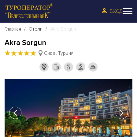
ВХОД
Главная
Отели
Akra Sorgun
Akra Sorgun
★
★
★
★
★
Сиде, Турция